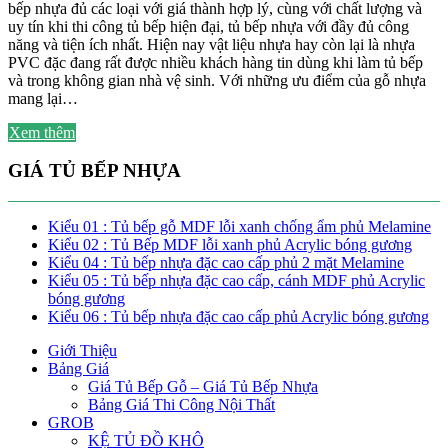
bếp nhựa đủ các loại với giá thành hợp lý, cùng với chất lượng và
uy tín khi thi công tủ bếp hiện đại, tủ bếp nhựa với đầy đủ công
năng và tiện ích nhất. Hiện nay vật liệu nhựa hay còn lại là nhựa
PVC đặc đang rất được nhiều khách hàng tin dùng khi làm tủ bếp
và trong không gian nhà vệ sinh. Với những ưu điểm của gỗ nhựa
mang lại…
Xem thêm
GIÁ TỦ BẾP NHỰA
Kiểu 01 : Tủ bếp gỗ MDF lỗi xanh chống ẩm phủ Melamine
Kiểu 02 : Tủ Bếp MDF lỗi xanh phủ Acrylic bóng gương
Kiểu 04 : Tủ bếp nhựa đặc cao cấp phủ 2 mặt Melamine
Kiểu 05 : Tủ bếp nhựa đặc cao cấp, cánh MDF phủ Acrylic
bóng gương
Kiểu 06 : Tủ bếp nhựa đặc cao cấp phủ Acrylic bóng gương
Giới Thiệu
Bảng Giá
Giá Tủ Bếp Gỗ – Giá Tủ Bếp Nhựa
Bảng Giá Thi Công Nội Thất
GROB
KỆ TỦ ĐỒ KHÔ