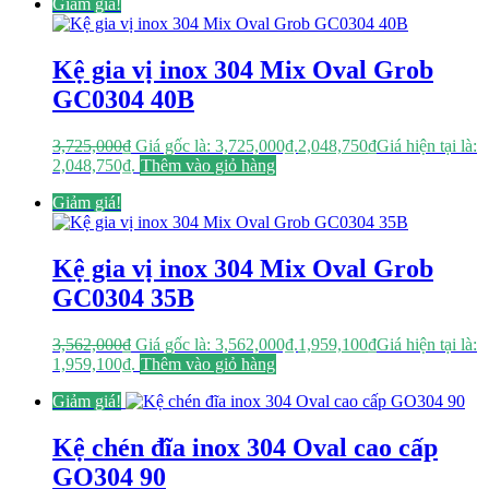
Giảm giá!
Kệ gia vị inox 304 Mix Oval Grob
GC0304 40B
3,725,000
₫
Giá gốc là: 3,725,000₫.
2,048,750
₫
Giá hiện tại là:
2,048,750₫.
Thêm vào giỏ hàng
Giảm giá!
Kệ gia vị inox 304 Mix Oval Grob
GC0304 35B
3,562,000
₫
Giá gốc là: 3,562,000₫.
1,959,100
₫
Giá hiện tại là:
1,959,100₫.
Thêm vào giỏ hàng
Giảm giá!
Kệ chén đĩa inox 304 Oval cao cấp
GO304 90