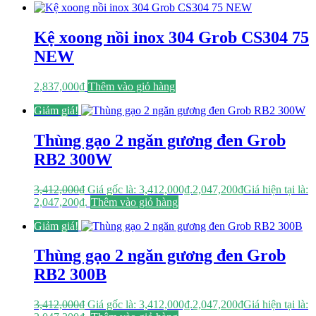
Kệ xoong nồi inox 304 Grob CS304 75
NEW
2,837,000
₫
Thêm vào giỏ hàng
Giảm giá!
Thùng gạo 2 ngăn gương đen Grob
RB2 300W
3,412,000
₫
Giá gốc là: 3,412,000₫.
2,047,200
₫
Giá hiện tại là:
2,047,200₫.
Thêm vào giỏ hàng
Giảm giá!
Thùng gạo 2 ngăn gương đen Grob
RB2 300B
3,412,000
₫
Giá gốc là: 3,412,000₫.
2,047,200
₫
Giá hiện tại là: