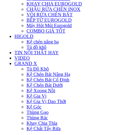
KHAY CHIA EUROGOLD
CHẬU RỬA CHÉN INOX
VÒI RỬA CHÉN BÁT
BẾP TỪ EUROGOLD
Máy Hút Múi Eurogold
COMBO GIÁ TỐT
HIGOLD
Kệ chén nâng hạ
Tủ đồ khô
TIN NỘI THẤT HAY
VIDEO
GRAND X
Tủ Đồ Khô
Kệ Chén Bát Nâng Hạ
Kệ Chén Bát Cố Định
Kệ Chén Bát Dưới
Kệ Xoong Nồi
Kệ Gia Vị
Kệ Gia Vị Dao Thớt
Kệ Góc
Thùng Gạo
Thùng Rác
Khay Chia Thìa
Kệ Chất Tẩy Rửa