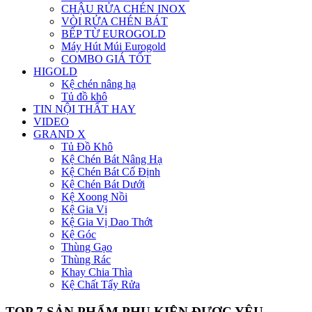
CHẬU RỬA CHÉN INOX
VÒI RỬA CHÉN BÁT
BẾP TỪ EUROGOLD
Máy Hút Múi Eurogold
COMBO GIÁ TỐT
HIGOLD
Kệ chén nâng hạ
Tủ đồ khô
TIN NỘI THẤT HAY
VIDEO
GRAND X
Tủ Đồ Khô
Kệ Chén Bát Nâng Hạ
Kệ Chén Bát Cố Định
Kệ Chén Bát Dưới
Kệ Xoong Nồi
Kệ Gia Vị
Kệ Gia Vị Dao Thớt
Kệ Góc
Thùng Gạo
Thùng Rác
Khay Chia Thìa
Kệ Chất Tẩy Rửa
TOP 7 SẢN PHẨM PHỤ KIỆN ĐƯỢC YÊU