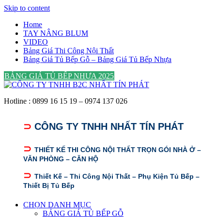
Skip to content
Home
TAY NÂNG BLUM
VIDEO
Bảng Giá Thi Công Nội Thất
Bảng Giá Tủ Bếp Gỗ – Bảng Giá Tủ Bếp Nhựa
BẢNG GIÁ TỦ BẾP NHỰA 2025
Hotline : 0899 16 15 19 – 0974 137 026
⊃
CÔNG TY TNHH NHẤT TÍN PHÁT
⊃
THIẾT KẾ THI CÔNG NỘI THẤT TRỌN GÓI NHÀ Ở –
VĂN PHÒNG – CĂN HỘ
⊃
Thiết Kế – Thi Công Nội Thất – Phụ Kiện Tủ Bếp –
Thiết Bị Tủ Bếp
CHỌN DANH MỤC
BẢNG GIÁ TỦ BẾP GỖ