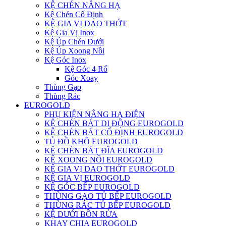
KỆ CHÉN NÂNG HẠ
Kệ Chén Cố Định
KỆ GIA VỊ DAO THỚT
Kệ Gia Vị Inox
Kệ Úp Chén Dưới
Kệ Úp Xoong Nồi
Kệ Góc Inox
Kệ Góc 4 Rổ
Góc Xoay
Thùng Gạo
Thùng Rác
EUROGOLD
PHỤ KIỆN NÂNG HẠ ĐIỆN
KỆ CHÉN BÁT DI ĐỘNG EUROGOLD
KỆ CHÉN BÁT CỐ ĐỊNH EUROGOLD
TỦ ĐỒ KHÔ EUROGOLD
KỆ CHÉN BÁT ĐĨA EUROGOLD
KỆ XOONG NỒI EUROGOLD
KỆ GIA VỊ DAO THỚT EUROGOLD
KỆ GIA VỊ EUROGOLD
KỆ GÓC BẾP EUROGOLD
THÙNG GẠO TỦ BẾP EUROGOLD
THÙNG RÁC TỦ BẾP EUROGOLD
KỆ DƯỚI BỒN RỬA
KHAY CHIA EUROGOLD