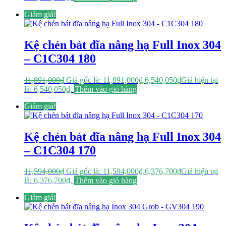
Giảm giá!
Kệ chén bát đĩa nâng hạ Full Inox 304
– C1C304 180
11,891,000
₫
Giá gốc là: 11,891,000₫.
6,540,050
₫
Giá hiện tại
là: 6,540,050₫.
Thêm vào giỏ hàng
Giảm giá!
Kệ chén bát đĩa nâng hạ Full Inox 304
– C1C304 170
11,594,000
₫
Giá gốc là: 11,594,000₫.
6,376,700
₫
Giá hiện tại
là: 6,376,700₫.
Thêm vào giỏ hàng
Giảm giá!