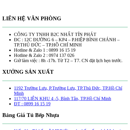
LIÊN HỆ VĂN PHÒNG
CÔNG TY TNHH B2C NHẤT TÍN PHÁT
ĐC : 12C ĐƯỜNG 6 – KP4 – P.HIỆP BÌNH CHÁNH –
TP.THỦ ĐỨC – TP.HỒ CHÍ MINH
Hotline & Zalo 1 : 0899 16 15 19
Hotline & Zalo 2 : 0974 137 026
Giờ làm việc : 8h -17h. Từ T2 – T7. CN đặt lịch hẹn trước.
XƯỞNG SẢN XUẤT
1192 Trường Lưu, P.Trường Lưu, TP.Thủ Đức, TP.Hồ Chí
Minh
117/70 LIÊN KHU 4 -5, Bình Tân, TP.Hồ Chí Minh
ĐT : 0899 16 15 19
Bảng Giá Tủ Bếp Nhựa