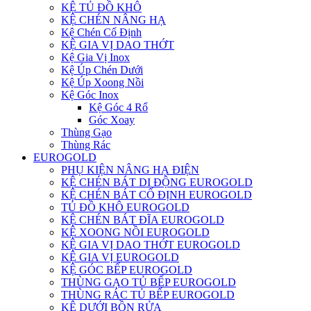
KỆ TỦ ĐỒ KHÔ
KỆ CHÉN NÂNG HẠ
Kệ Chén Cố Định
KỆ GIA VỊ DAO THỚT
Kệ Gia Vị Inox
Kệ Úp Chén Dưới
Kệ Úp Xoong Nồi
Kệ Góc Inox
Kệ Góc 4 Rổ
Góc Xoay
Thùng Gạo
Thùng Rác
EUROGOLD
PHỤ KIỆN NÂNG HẠ ĐIỆN
KỆ CHÉN BÁT DI ĐỘNG EUROGOLD
KỆ CHÉN BÁT CỐ ĐỊNH EUROGOLD
TỦ ĐỒ KHÔ EUROGOLD
KỆ CHÉN BÁT ĐĨA EUROGOLD
KỆ XOONG NỒI EUROGOLD
KỆ GIA VỊ DAO THỚT EUROGOLD
KỆ GIA VỊ EUROGOLD
KỆ GÓC BẾP EUROGOLD
THÙNG GẠO TỦ BẾP EUROGOLD
THÙNG RÁC TỦ BẾP EUROGOLD
KỆ DƯỚI BỒN RỬA