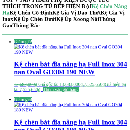
THÍCH TRONG TỦ BẾP HIỆN ĐẠI
Kệ Chén Nâng
Hạ
Kệ Chén Cố Định
Kệ Gia Vị Dao Thớt
Kệ Gia Vị
Inox
Kệ Úp Chén Dưới
Kệ Úp Xoong Nồi
Thùng
Gạo
Thùng Rác
Giảm giá!
Kệ chén bát đĩa nâng hạ Full Inox 304
nan Oval GO304 190 NEW
13,683,000
₫
Giá gốc là: 13,683,000₫.
7,525,650
₫
Giá hiện tại
là: 7,525,650₫.
Thêm vào giỏ hàng
Giảm giá!
Kệ chén bát đĩa nâng hạ Full Inox 304