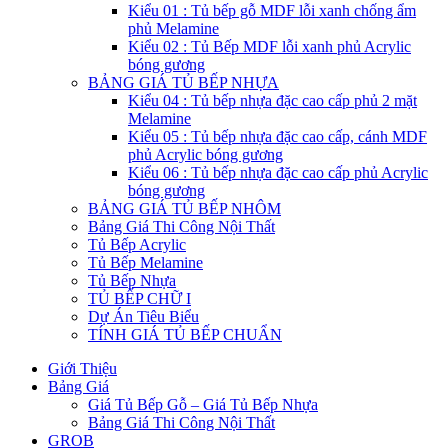
Kiểu 01 : Tủ bếp gỗ MDF lỗi xanh chống ẩm
phủ Melamine
Kiểu 02 : Tủ Bếp MDF lỗi xanh phủ Acrylic
bóng gương
BẢNG GIÁ TỦ BẾP NHỰA
Kiểu 04 : Tủ bếp nhựa đặc cao cấp phủ 2 mặt
Melamine
Kiểu 05 : Tủ bếp nhựa đặc cao cấp, cánh MDF
phủ Acrylic bóng gương
Kiểu 06 : Tủ bếp nhựa đặc cao cấp phủ Acrylic
bóng gương
BẢNG GIÁ TỦ BẾP NHÔM
Bảng Giá Thi Công Nội Thất
Tủ Bếp Acrylic
Tủ Bếp Melamine
Tủ Bếp Nhựa
TỦ BẾP CHỮ I
Dự Án Tiêu Biểu
TÍNH GIÁ TỦ BẾP CHUẨN
Giới Thiệu
Bảng Giá
Giá Tủ Bếp Gỗ – Giá Tủ Bếp Nhựa
Bảng Giá Thi Công Nội Thất
GROB