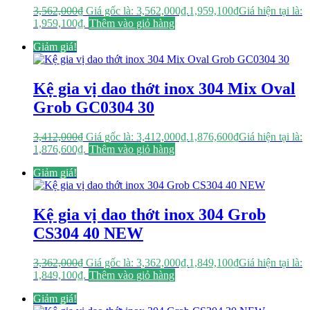
3,562,000
₫
Giá gốc là: 3,562,000₫.
1,959,100
₫
Giá hiện tại là:
1,959,100₫.
Thêm vào giỏ hàng
Giảm giá!
Kệ gia vị dao thớt inox 304 Mix Oval
Grob GC0304 30
3,412,000
₫
Giá gốc là: 3,412,000₫.
1,876,600
₫
Giá hiện tại là:
1,876,600₫.
Thêm vào giỏ hàng
Giảm giá!
Kệ gia vị dao thớt inox 304 Grob
CS304 40 NEW
3,362,000
₫
Giá gốc là: 3,362,000₫.
1,849,100
₫
Giá hiện tại là:
1,849,100₫.
Thêm vào giỏ hàng
Giảm giá!