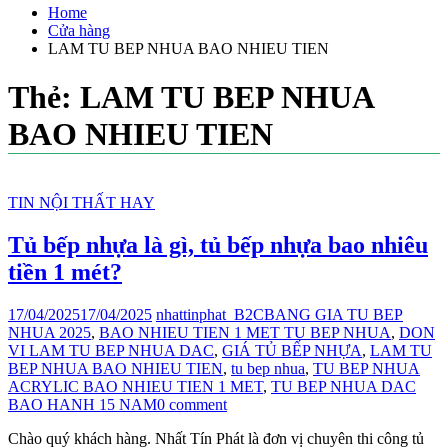
Home
Cửa hàng
LAM TU BEP NHUA BAO NHIEU TIEN
Thẻ:
LAM TU BEP NHUA
BAO NHIEU TIEN
TIN NỘI THẤT HAY
Tủ bếp nhựa là gì, tủ bếp nhựa bao nhiêu
tiền 1 mét?
17/04/2025
17/04/2025
nhattinphat_B2C
BANG GIA TU BEP
NHUA 2025
,
BAO NHIEU TIEN 1 MET TU BEP NHUA
,
DON
VI LAM TU BEP NHUA DAC
,
GIÁ TỦ BẾP NHỰA
,
LAM TU
BEP NHUA BAO NHIEU TIEN
,
tu bep nhua
,
TU BEP NHUA
ACRYLIC BAO NHIEU TIEN 1 MET
,
TU BEP NHUA DAC
BAO HANH 15 NAM
0 comment
Chào quý khách hàng. Nhất Tín Phát là đơn vị chuyên thi công tủ