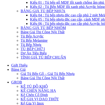
Kiểu 01 : Tủ bếp gỗ MDF lỗi xanh chống ẩm phủ
Kiểu 02 : Tủ Bếp MDF lỗi xanh phủ Acrylic bón
BẢNG GIÁ TỦ BẾP NHỰA
Kiểu 04 : Tủ bếp nhựa đặc cao cấp phủ 2 mặt Me
Kiểu 05 : Tủ bếp nhựa đặc cao cấp, cánh MDF ph
Kiểu 06 : Tủ bếp nhựa đặc cao cấp phủ Acrylic b
BẢNG GIÁ TỦ BẾP NHÔM
Bảng Giá Thi Công Nội Thất
Tủ Bếp Acrylic
Tủ Bếp Melamine
Tủ Bếp Nhựa
TỦ BẾP CHỮ I
Dự Án Tiêu Biểu
TÍNH GIÁ TỦ BẾP CHUẨN
Giới Thiệu
Bảng Giá
Giá Tủ Bếp Gỗ – Giá Tủ Bếp Nhựa
Bảng Giá Thi Công Nội Thất
GROB
KỆ TỦ ĐỒ KHÔ
KỆ CHÉN NÂNG HẠ
Kệ Chén Cố Định
KỆ GIA VỊ DAO THỚT
Kệ Gia Vị Inox