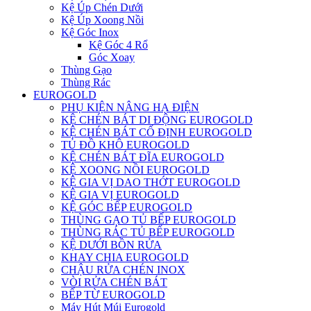
Kệ Úp Chén Dưới
Kệ Úp Xoong Nồi
Kệ Góc Inox
Kệ Góc 4 Rổ
Góc Xoay
Thùng Gạo
Thùng Rác
EUROGOLD
PHỤ KIỆN NÂNG HẠ ĐIỆN
KỆ CHÉN BÁT DI ĐỘNG EUROGOLD
KỆ CHÉN BÁT CỐ ĐỊNH EUROGOLD
TỦ ĐỒ KHÔ EUROGOLD
KỆ CHÉN BÁT ĐĨA EUROGOLD
KỆ XOONG NỒI EUROGOLD
KỆ GIA VỊ DAO THỚT EUROGOLD
KỆ GIA VỊ EUROGOLD
KỆ GÓC BẾP EUROGOLD
THÙNG GẠO TỦ BẾP EUROGOLD
THÙNG RÁC TỦ BẾP EUROGOLD
KỆ DƯỚI BỒN RỬA
KHAY CHIA EUROGOLD
CHẬU RỬA CHÉN INOX
VÒI RỬA CHÉN BÁT
BẾP TỪ EUROGOLD
Máy Hút Múi Eurogold