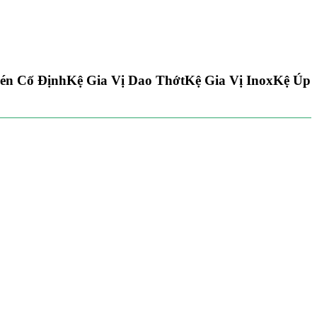
én Cố Định
Kệ Gia Vị Dao Thớt
Kệ Gia Vị Inox
Kệ Úp