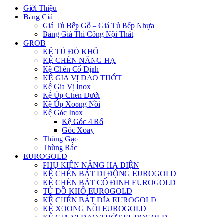
Giới Thiệu
Bảng Giá
Giá Tủ Bếp Gỗ – Giá Tủ Bếp Nhựa
Bảng Giá Thi Công Nội Thất
GROB
KỆ TỦ ĐỒ KHÔ
KỆ CHÉN NÂNG HẠ
Kệ Chén Cố Định
KỆ GIA VỊ DAO THỚT
Kệ Gia Vị Inox
Kệ Úp Chén Dưới
Kệ Úp Xoong Nồi
Kệ Góc Inox
Kệ Góc 4 Rổ
Góc Xoay
Thùng Gạo
Thùng Rác
EUROGOLD
PHỤ KIỆN NÂNG HẠ ĐIỆN
KỆ CHÉN BÁT DI ĐỘNG EUROGOLD
KỆ CHÉN BÁT CỐ ĐỊNH EUROGOLD
TỦ ĐỒ KHÔ EUROGOLD
KỆ CHÉN BÁT ĐĨA EUROGOLD
KỆ XOONG NỒI EUROGOLD