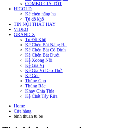
COMBO GIÁ TỐT
HIGOLD
Kệ chén nâng hạ
Tủ đồ khô
TIN NỘI THẤT HAY
VIDEO
GRAND X
Tủ Đồ Khô
Kệ Chén Bát Nâng Hạ
Kệ Chén Bát Cố Định
Kệ Chén Bát Dưới
Kệ Xoong Nồi
Kệ Gia Vị
Kệ Gia Vị Dao Thớt
Kệ Góc
Thùng Gạo
Thùng Rác
Khay Chia Thìa
Kệ Chất Tẩy Rửa
Home
Cửa hàng
binh thuan tu be