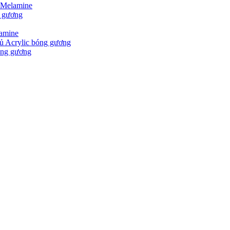
 Melamine
g gương
lamine
ủ Acrylic bóng gương
óng gương