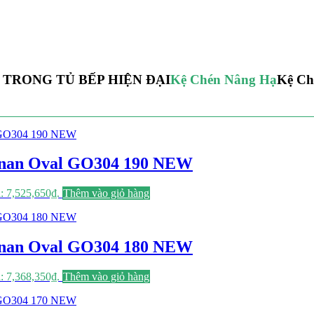
 TRONG TỦ BẾP HIỆN ĐẠI
Kệ Chén Nâng Hạ
Kệ Ch
04 nan Oval GO304 190 NEW
à: 7,525,650₫.
Thêm vào giỏ hàng
04 nan Oval GO304 180 NEW
à: 7,368,350₫.
Thêm vào giỏ hàng