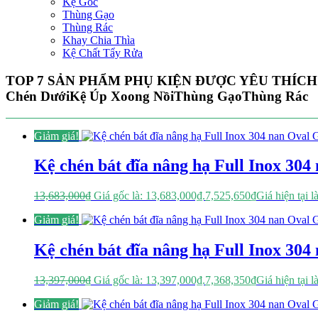
Kệ Góc
Thùng Gạo
Thùng Rác
Khay Chia Thìa
Kệ Chất Tẩy Rửa
TOP 7 SẢN PHẨM PHỤ KIỆN ĐƯỢC YÊU THÍCH
Chén Dưới
Kệ Úp Xoong Nồi
Thùng Gạo
Thùng Rác
Giảm giá!
Kệ chén bát đĩa nâng hạ Full Inox 3
13,683,000
₫
Giá gốc là: 13,683,000₫.
7,525,650
₫
Giá hiện tại l
Giảm giá!
Kệ chén bát đĩa nâng hạ Full Inox 3
13,397,000
₫
Giá gốc là: 13,397,000₫.
7,368,350
₫
Giá hiện tại l
Giảm giá!