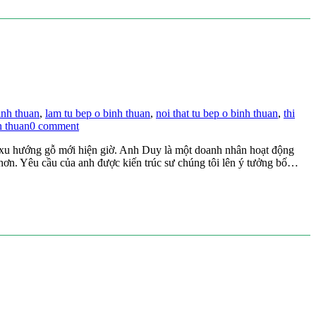
inh thuan
,
lam tu bep o binh thuan
,
noi that tu bep o binh thuan
,
thi
h thuan
0 comment
eo xu hướng gỗ mới hiện giờ. Anh Duy là một doanh nhân hoạt động
 hơn. Yêu cầu của anh được kiến trúc sư chúng tôi lên ý tưởng bố…