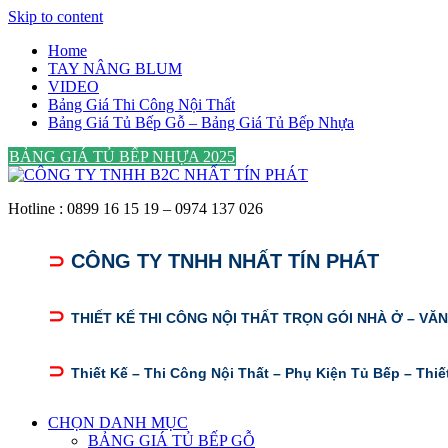
Skip to content
Home
TAY NÂNG BLUM
VIDEO
Bảng Giá Thi Công Nội Thất
Bảng Giá Tủ Bếp Gỗ – Bảng Giá Tủ Bếp Nhựa
BẢNG GIÁ TỦ BẾP NHỰA 2025
Hotline : 0899 16 15 19 – 0974 137 026
⊃
CÔNG TY TNHH NHẤT TÍN PHÁT
⊃
THIẾT KẾ THI CÔNG NỘI THẤT TRỌN GÓI NHÀ Ở – VĂ
⊃
Thiết Kế – Thi Công Nội Thất – Phụ Kiện Tủ Bếp – Thiế
CHỌN DANH MỤC
BẢNG GIÁ TỦ BẾP GỖ