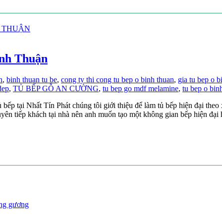
ình Thuận
n
,
binh thuan tu be
,
cong ty thi cong tu bep o binh thuan
,
gia tu bep o b
dep
,
TỦ BẾP GỖ AN CƯỜNG
,
tu bep go mdf melamine
,
tu bep o bin
bếp tại Nhất Tín Phát chúng tôi giới thiệu để làm tủ bếp hiện đại th
uyên tiếp khách tại nhà nên anh muốn tạo một không gian bếp hiện đại
óng gương