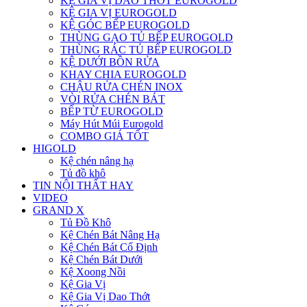
KỆ GIA VỊ DAO THỚT EUROGOLD
KỆ GIA VỊ EUROGOLD
KỆ GÓC BẾP EUROGOLD
THÙNG GẠO TỦ BẾP EUROGOLD
THÙNG RÁC TỦ BẾP EUROGOLD
KỆ DƯỚI BỒN RỬA
KHAY CHIA EUROGOLD
CHẬU RỬA CHÉN INOX
VÒI RỬA CHÉN BÁT
BẾP TỪ EUROGOLD
Máy Hút Múi Eurogold
COMBO GIÁ TỐT
HIGOLD
Kệ chén nâng hạ
Tủ đồ khô
TIN NỘI THẤT HAY
VIDEO
GRAND X
Tủ Đồ Khô
Kệ Chén Bát Nâng Hạ
Kệ Chén Bát Cố Định
Kệ Chén Bát Dưới
Kệ Xoong Nồi
Kệ Gia Vị
Kệ Gia Vị Dao Thớt