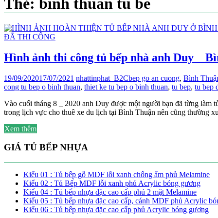
Thẻ:
binh thuan tu be
ĐÃ THI CÔNG
Hình ảnh thi công tủ bếp nhà anh Duy _ B
19/09/2020
17/07/2021
nhattinphat_B2C
bep go an cuong
,
Bình Thuậ
cong tu bep o binh thuan
,
thiet ke tu bep o binh thuan
,
tu bep
,
tu bep 
Vào cuối tháng 8 _ 2020 anh Duy được một người bạn đã từng làm tủ 
trong lịch vực cho thuê xe du lịch tại Bình Thuận nên cũng thường x
Xem thêm
GIÁ TỦ BẾP NHỰA
Kiểu 01 : Tủ bếp gỗ MDF lỗi xanh chống ẩm phủ Melamine
Kiểu 02 : Tủ Bếp MDF lỗi xanh phủ Acrylic bóng gương
Kiểu 04 : Tủ bếp nhựa đặc cao cấp phủ 2 mặt Melamine
Kiểu 05 : Tủ bếp nhựa đặc cao cấp, cánh MDF phủ Acrylic b
Kiểu 06 : Tủ bếp nhựa đặc cao cấp phủ Acrylic bóng gương