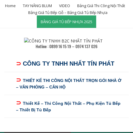
Skip
Home
TAY NÂNG BLUM
VIDEO
Bảng Giá Thi Công Nội Thất
to
Bảng Giá Tủ Bếp Gỗ – Bảng Giá Tủ Bếp Nhựa
content
BẢNG GIÁ TỦ BẾP NHỰA 2025
Hotline : 0899 16 15 19 – 0974 137 026
⊃
CÔNG TY TNHH NHẤT TÍN PHÁT
⊃
THIẾT KẾ THI CÔNG NỘI THẤT TRỌN GÓI NHÀ Ở
– VĂN PHÒNG – CĂN HỘ
⊃
Thiết Kế – Thi Công Nội Thất – Phụ Kiện Tủ Bếp
– Thiết Bị Tủ Bếp