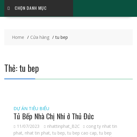
CHỌN DANH MỤC
Home
Cửa hàng
tu bep
Thẻ:
tu bep
DỰ ÁN TIÊU BIỂU
Tủ Bếp Nhà Chị Nhi ở Thủ Đức
11/07/2023
nhattinphat_B2C
cong ty nhat tin
phat
,
nhat tin phat
,
tu bep
,
tu bep cao cap
,
tu bep