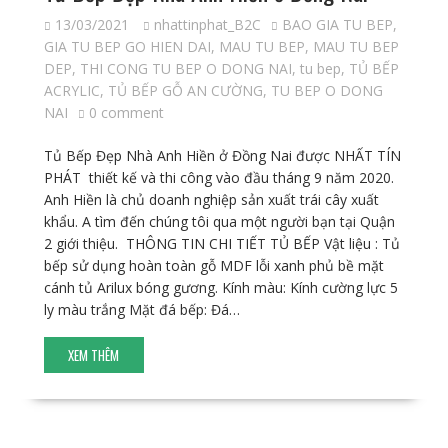
13/03/2021
nhattinphat_B2C
BAO GIA TU BEP
,
GIA TU BEP GO HIEN DAI
,
MAU TU BEP
,
MAU TU BEP
DEP
,
THI CONG TU BEP O DONG NAI
,
tu bep
,
TỦ BẾP
ACRYLIC
,
TỦ BẾP GỖ AN CƯỜNG
,
TU BEP O DONG
NAI
0 comment
Tủ Bếp Đẹp Nhà Anh Hiền ở Đồng Nai được NHẤT TÍN
PHÁT thiết kế và thi công vào đầu tháng 9 năm 2020.
Anh Hiền là chủ doanh nghiệp sản xuất trái cây xuất
khẩu. A tìm đến chúng tôi qua một người bạn tại Quận
2 giới thiệu. THÔNG TIN CHI TIẾT TỦ BẾP Vật liệu : Tủ
bếp sử dụng hoàn toàn gỗ MDF lỗi xanh phủ bề mặt
cánh tủ Arilux bóng gương. Kính màu: Kính cường lực 5
ly màu trắng Mặt đá bếp: Đá…
XEM THÊM