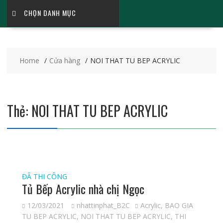
CHỌN DANH MỤC
Home
Cửa hàng
NOI THAT TU BEP ACRYLIC
Thẻ:
NOI THAT TU BEP ACRYLIC
ĐÃ THI CÔNG
Tủ Bếp Acrylic nhà chị Ngọc
12/03/2021
nhattinphat_B2C
Acrylic
,
BAO GIA
TU BEP ACRYLIC
,
NOI THAT TU BEP ACRYLIC
,
THI