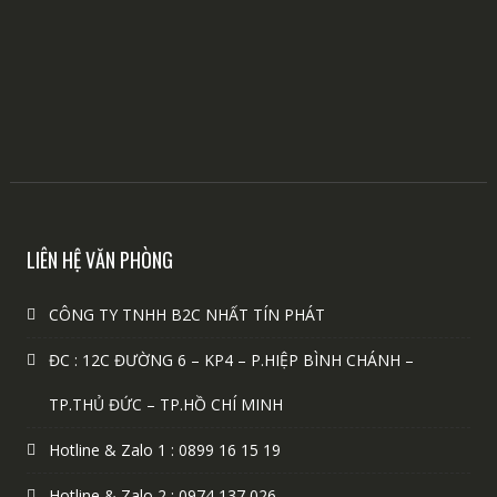
LIÊN HỆ VĂN PHÒNG
CÔNG TY TNHH B2C NHẤT TÍN PHÁT
ĐC : 12C ĐƯỜNG 6 – KP4 – P.HIỆP BÌNH CHÁNH –
TP.THỦ ĐỨC – TP.HỒ CHÍ MINH
Hotline & Zalo 1 : 0899 16 15 19
Hotline & Zalo 2 : 0974 137 026