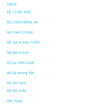
GROB
KỆ TỦ ĐỒ KHÔ
KỆ CHÉN NÂNG HẠ
Kệ Chén Cố Định
KỆ GIA VỊ DAO THỚT
Kệ Gia Vị Inox
Kệ Úp Chén Dưới
Kệ Úp Xoong Nồi
Kệ Góc Inox
Kệ Góc 4 Rổ
Góc Xoay