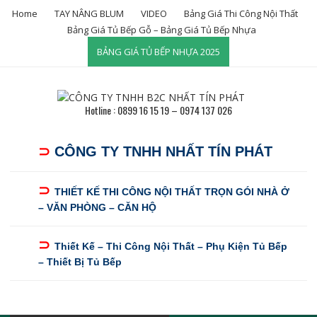
Skip
Home
TAY NÂNG BLUM
VIDEO
Bảng Giá Thi Công Nội Thất
to
Bảng Giá Tủ Bếp Gỗ – Bảng Giá Tủ Bếp Nhựa
content
BẢNG GIÁ TỦ BẾP NHỰA 2025
Hotline : 0899 16 15 19 – 0974 137 026
⊃
CÔNG TY TNHH NHẤT TÍN PHÁT
⊃
THIẾT KẾ THI CÔNG NỘI THẤT TRỌN GÓI NHÀ Ở
– VĂN PHÒNG – CĂN HỘ
⊃
Thiết Kế – Thi Công Nội Thất – Phụ Kiện Tủ Bếp
– Thiết Bị Tủ Bếp