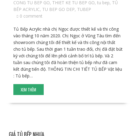
CONG TU BEP GO
,
THIET KE TU BEP GO
,
tu bep
,
TỦ
BẾP ACRYLIC
,
TU BEP GO DEP
,
TUBEP
0 comment
Tủ Bếp Acrylic nhà chị Ngọc được thiết kế và thi công
vào tháng 10 năm 2020. Chị Ngọc ở Vũng Tàu tìm đến
showroom chúng tôi để thiết kế và thi công nội thất
cho tủ bếp. Sau thời gian 1 tuần trao đổi, chị đã đặt bút
ký với chúng tôi để lên phối cảnh bố trí tủ bếp. Và 2
tuần sau chúng tôi đã hoàn thiện tủ bếp như đã cam
kết đúng tiến độ. THÔNG TIN CHI TIẾT TỦ BẾP Vật liệu
: Tủ bếp…
XEM THÊM
GIÁ TỦ BẾP NHỰA