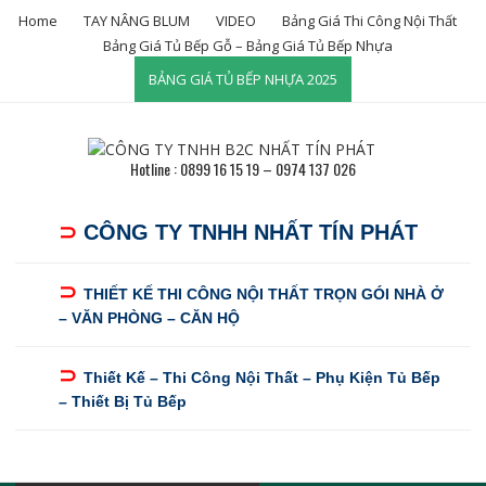
Home
TAY NÂNG BLUM
VIDEO
Bảng Giá Thi Công Nội Thất
Bảng Giá Tủ Bếp Gỗ – Bảng Giá Tủ Bếp Nhựa
BẢNG GIÁ TỦ BẾP NHỰA 2025
Hotline : 0899 16 15 19 – 0974 137 026
⊃
CÔNG TY TNHH NHẤT TÍN PHÁT
⊃
THIẾT KẾ THI CÔNG NỘI THẤT TRỌN GÓI NHÀ Ở
– VĂN PHÒNG – CĂN HỘ
⊃
Thiết Kế – Thi Công Nội Thất – Phụ Kiện Tủ Bếp
– Thiết Bị Tủ Bếp