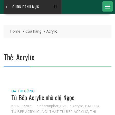
CHỌN DANH MỤC
Home
Cửa hàng
Acrylic
Thẻ:
Acrylic
ĐÃ THI CÔNG
Tủ Bếp Acrylic nhà chị Ngọc
12/03/2021
nhattinphat_B2C
Acrylic
,
BAO GIA
TU BEP ACRYLIC
,
NOI THAT TU BEP ACRYLIC
,
THI