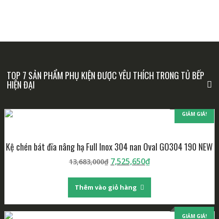
TOP 7 SẢN PHẨM PHỤ KIỆN ĐƯỢC YÊU THÍCH TRONG TỦ BẾP
HIỆN ĐẠI
GIẢM GIÁ!
Kệ chén bát đĩa nâng hạ Full Inox 304 nan Oval GO304 190 NEW
7,525,650
₫
13,683,000
₫
Thêm vào giỏ hàng
GIẢM GIÁ!