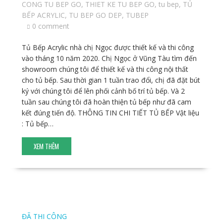
CONG TU BEP GO
,
THIET KE TU BEP GO
,
tu bep
,
TỦ
BẾP ACRYLIC
,
TU BEP GO DEP
,
TUBEP
0 comment
Tủ Bếp Acrylic nhà chị Ngọc được thiết kế và thi công
vào tháng 10 năm 2020. Chị Ngọc ở Vũng Tàu tìm đến
showroom chúng tôi để thiết kế và thi công nội thất
cho tủ bếp. Sau thời gian 1 tuần trao đổi, chị đã đặt bút
ký với chúng tôi để lên phối cảnh bố trí tủ bếp. Và 2
tuần sau chúng tôi đã hoàn thiện tủ bếp như đã cam
kết đúng tiến độ. THÔNG TIN CHI TIẾT TỦ BẾP Vật liệu
: Tủ bếp…
XEM THÊM
ĐÃ THI CÔNG