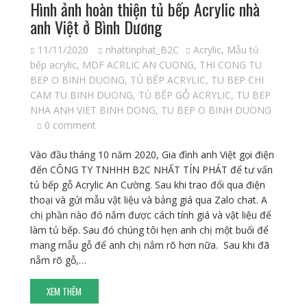
Hình ảnh hoàn thiện tủ bếp Acrylic nhà
anh Việt ở Bình Dương
11/11/2020
nhattinphat_B2C
Acrylic
,
Mẫu tủ
bếp acrylic
,
MDF ACRLIC AN CUONG
,
THI CONG TU
BEP O BINH DUONG
,
TỦ BẾP ACRYLIC
,
TU BEP CHI
CAM TU BINH DUONG
,
TỦ BẾP GỖ ACRYLIC
,
TU BEP
NHA ANH VIET BINH DONG
,
TU BEP O BINH DUONG
0 comment
Vào đầu tháng 10 năm 2020, Gia đình anh Việt gọi điện
đến CÔNG TY TNHHH B2C NHẤT TÍN PHÁT để tư vấn
tủ bếp gỗ Acrylic An Cường. Sau khi trao đổi qua điện
thoại và gửi mẫu vật liệu và bảng giá qua Zalo chat. A
chị phần nào đó nắm được cách tính giá và vật liệu để
làm tủ bếp. Sau đó chúng tôi hẹn anh chị một buổi để
mang mẫu gỗ để anh chị nắm rõ hơn nữa. Sau khi đã
nẵm rõ gỗ,…
XEM THÊM