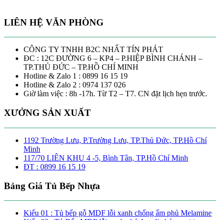
LIÊN HỆ VĂN PHÒNG
CÔNG TY TNHH B2C NHẤT TÍN PHÁT
ĐC : 12C ĐƯỜNG 6 – KP4 – P.HIỆP BÌNH CHÁNH –
TP.THỦ ĐỨC – TP.HỒ CHÍ MINH
Hotline & Zalo 1 : 0899 16 15 19
Hotline & Zalo 2 : 0974 137 026
Giờ làm việc : 8h -17h. Từ T2 – T7. CN đặt lịch hẹn trước.
XƯỞNG SẢN XUẤT
1192 Trường Lưu, P.Trường Lưu, TP.Thủ Đức, TP.Hồ Chí
Minh
117/70 LIÊN KHU 4 -5, Bình Tân, TP.Hồ Chí Minh
ĐT : 0899 16 15 19
Bảng Giá Tủ Bếp Nhựa
Kiểu 01 : Tủ bếp gỗ MDF lỗi xanh chống ẩm phủ Melamine