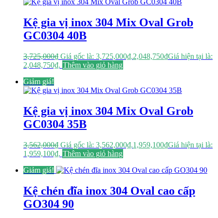
Kệ gia vị inox 304 Mix Oval Grob
GC0304 40B
3,725,000
₫
Giá gốc là: 3,725,000₫.
2,048,750
₫
Giá hiện tại là:
2,048,750₫.
Thêm vào giỏ hàng
Giảm giá!
Kệ gia vị inox 304 Mix Oval Grob
GC0304 35B
3,562,000
₫
Giá gốc là: 3,562,000₫.
1,959,100
₫
Giá hiện tại là:
1,959,100₫.
Thêm vào giỏ hàng
Giảm giá!
Kệ chén đĩa inox 304 Oval cao cấp
GO304 90