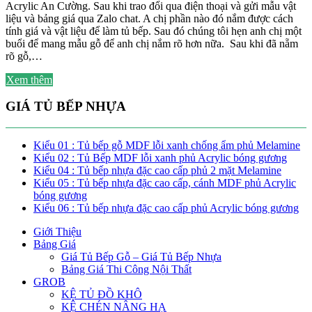
Acrylic An Cường. Sau khi trao đổi qua điện thoại và gửi mẫu vật
liệu và bảng giá qua Zalo chat. A chị phần nào đó nắm được cách
tính giá và vật liệu để làm tủ bếp. Sau đó chúng tôi hẹn anh chị một
buổi để mang mẫu gỗ để anh chị nắm rõ hơn nữa. Sau khi đã nẵm
rõ gỗ,…
Xem thêm
GIÁ TỦ BẾP NHỰA
Kiểu 01 : Tủ bếp gỗ MDF lỗi xanh chống ẩm phủ Melamine
Kiểu 02 : Tủ Bếp MDF lỗi xanh phủ Acrylic bóng gương
Kiểu 04 : Tủ bếp nhựa đặc cao cấp phủ 2 mặt Melamine
Kiểu 05 : Tủ bếp nhựa đặc cao cấp, cánh MDF phủ Acrylic
bóng gương
Kiểu 06 : Tủ bếp nhựa đặc cao cấp phủ Acrylic bóng gương
Giới Thiệu
Bảng Giá
Giá Tủ Bếp Gỗ – Giá Tủ Bếp Nhựa
Bảng Giá Thi Công Nội Thất
GROB
KỆ TỦ ĐỒ KHÔ
KỆ CHÉN NÂNG HẠ