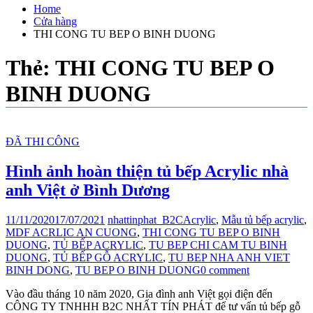
Home
Cửa hàng
THI CONG TU BEP O BINH DUONG
Thẻ:
THI CONG TU BEP O
BINH DUONG
ĐÃ THI CÔNG
Hình ảnh hoàn thiện tủ bếp Acrylic nhà
anh Việt ở Bình Dương
11/11/2020
17/07/2021
nhattinphat_B2C
Acrylic
,
Mẫu tủ bếp acrylic
,
MDF ACRLIC AN CUONG
,
THI CONG TU BEP O BINH
DUONG
,
TỦ BẾP ACRYLIC
,
TU BEP CHI CAM TU BINH
DUONG
,
TỦ BẾP GỖ ACRYLIC
,
TU BEP NHA ANH VIET
BINH DONG
,
TU BEP O BINH DUONG
0 comment
Vào đầu tháng 10 năm 2020, Gia đình anh Việt gọi điện đến
CÔNG TY TNHHH B2C NHẤT TÍN PHÁT để tư vấn tủ bếp gỗ