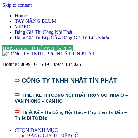
Skip to content
Home
TAY NÂNG BLUM
VIDEO
Bảng Giá Thi Công Nội Thất
Bảng Giá Tủ Bếp Gỗ – Bảng Giá Tủ Bếp Nhựa
BẢNG GIÁ TỦ BẾP NHỰA 2025
Hotline : 0899 16 15 19 – 0974 137 026
⊃
CÔNG TY TNHH NHẤT TÍN PHÁT
⊃
THIẾT KẾ THI CÔNG NỘI THẤT TRỌN GÓI NHÀ Ở –
VĂN PHÒNG – CĂN HỘ
⊃
Thiết Kế – Thi Công Nội Thất – Phụ Kiện Tủ Bếp –
Thiết Bị Tủ Bếp
CHỌN DANH MỤC
BẢNG GIÁ TỦ BẾP GỖ