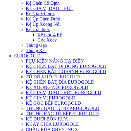
Kệ Chén Cố Định
KỆ GIA VỊ DAO THỚT
Kệ Gia Vị Inox
Kệ Úp Chén Dưới
Kệ Úp Xoong Nồi
Kệ Góc Inox
Kệ Góc 4 Rổ
Góc Xoay
Thùng Gạo
Thùng Rác
EUROGOLD
PHỤ KIỆN NÂNG HẠ ĐIỆN
KỆ CHÉN BÁT DI ĐỘNG EUROGOLD
KỆ CHÉN BÁT CỐ ĐỊNH EUROGOLD
TỦ ĐỒ KHÔ EUROGOLD
KỆ CHÉN BÁT ĐĨA EUROGOLD
KỆ XOONG NỒI EUROGOLD
KỆ GIA VỊ DAO THỚT EUROGOLD
KỆ GIA VỊ EUROGOLD
KỆ GÓC BẾP EUROGOLD
THÙNG GẠO TỦ BẾP EUROGOLD
THÙNG RÁC TỦ BẾP EUROGOLD
KỆ DƯỚI BỒN RỬA
KHAY CHIA EUROGOLD
CHẬU RỬA CHÉN INOX