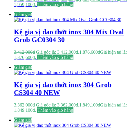
1,959,100₫.
Thêm vào giỏ hàng
Giảm giá!
Kệ gia vị dao thớt inox 304 Mix Oval
Grob GC0304 30
3,412,000
₫
Giá gốc là: 3,412,000₫.
1,876,600
₫
Giá hiện tại là:
1,876,600₫.
Thêm vào giỏ hàng
Giảm giá!
Kệ gia vị dao thớt inox 304 Grob
CS304 40 NEW
3,362,000
₫
Giá gốc là: 3,362,000₫.
1,849,100
₫
Giá hiện tại là:
1,849,100₫.
Thêm vào giỏ hàng
Giảm giá!