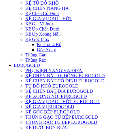
KỆ TỦ ĐỒ KHÔ
KỆ CHÉN NÂNG HẠ
Kệ Chén Cố Định
KỆ GIA VỊ DAO THỚT
Kệ Gia Vị Inox
Kệ Úp Chén Dưới
Kệ Úp Xoong Nồi
Kệ Góc Inox
Kệ Góc 4 Rổ
Góc Xoay
Thùng Gạo
Thùng Rác
EUROGOLD
PHỤ KIỆN NÂNG HẠ ĐIỆN
KỆ CHÉN BÁT DI ĐỘNG EUROGOLD
KỆ CHÉN BÁT CỐ ĐỊNH EUROGOLD
TỦ ĐỒ KHÔ EUROGOLD
KỆ CHÉN BÁT ĐĨA EUROGOLD
KỆ XOONG NỒI EUROGOLD
KỆ GIA VỊ DAO THỚT EUROGOLD
KỆ GIA VỊ EUROGOLD
KỆ GÓC BẾP EUROGOLD
THÙNG GẠO TỦ BẾP EUROGOLD
THÙNG RÁC TỦ BẾP EUROGOLD
KỆ DƯỚI BỒN RỬA