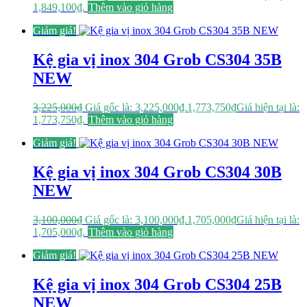
1,849,100₫.
Thêm vào giỏ hàng
Giảm giá!
Kệ gia vị inox 304 Grob CS304 35B
NEW
3,225,000
₫
Giá gốc là: 3,225,000₫.
1,773,750
₫
Giá hiện tại là:
1,773,750₫.
Thêm vào giỏ hàng
Giảm giá!
Kệ gia vị inox 304 Grob CS304 30B
NEW
3,100,000
₫
Giá gốc là: 3,100,000₫.
1,705,000
₫
Giá hiện tại là:
1,705,000₫.
Thêm vào giỏ hàng
Giảm giá!
Kệ gia vị inox 304 Grob CS304 25B
NEW