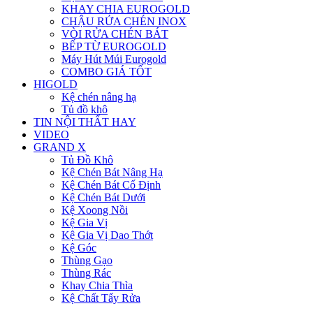
KHAY CHIA EUROGOLD
CHẬU RỬA CHÉN INOX
VÒI RỬA CHÉN BÁT
BẾP TỪ EUROGOLD
Máy Hút Múi Eurogold
COMBO GIÁ TỐT
HIGOLD
Kệ chén nâng hạ
Tủ đồ khô
TIN NỘI THẤT HAY
VIDEO
GRAND X
Tủ Đồ Khô
Kệ Chén Bát Nâng Hạ
Kệ Chén Bát Cố Định
Kệ Chén Bát Dưới
Kệ Xoong Nồi
Kệ Gia Vị
Kệ Gia Vị Dao Thớt
Kệ Góc
Thùng Gạo
Thùng Rác
Khay Chia Thìa
Kệ Chất Tẩy Rửa