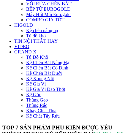
VÒI RỬA CHÉN BÁT
BẾP TỪ EUROGOLD
Máy Hút Múi Eurogold
COMBO GIÁ TỐT
HIGOLD
Kệ chén nâng hạ
Tủ đồ khô
TIN NỘI THẤT HAY
VIDEO
GRAND X
Tủ Đồ Khô
Kệ Chén Bát Nâng Hạ
Kệ Chén Bát Cố Định
Kệ Chén Bát Dưới
Kệ Xoong Nồi
Kệ Gia Vị
Kệ Gia Vị Dao Thớt
Kệ Góc
Thùng Gạo
Thùng Rác
Khay Chia Thìa
Kệ Chất Tẩy Rửa
TOP 7 SẢN PHẨM PHỤ KIỆN ĐƯỢC YÊU