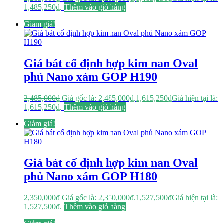
1,485,250₫.
Thêm vào giỏ hàng
Giảm giá!
Giá bát cố định hợp kim nan Oval
phủ Nano xám GOP H190
2,485,000
₫
Giá gốc là: 2,485,000₫.
1,615,250
₫
Giá hiện tại là:
1,615,250₫.
Thêm vào giỏ hàng
Giảm giá!
Giá bát cố định hợp kim nan Oval
phủ Nano xám GOP H180
2,350,000
₫
Giá gốc là: 2,350,000₫.
1,527,500
₫
Giá hiện tại là:
1,527,500₫.
Thêm vào giỏ hàng