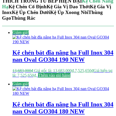
THÍCH TRONG TỦ BẾP HIỆN ĐẠI
Kệ Chén Nâng
Hạ
Kệ Chén Cố Định
Kệ Gia Vị Dao Thớt
Kệ Gia Vị
Inox
Kệ Úp Chén Dưới
Kệ Úp Xoong Nồi
Thùng
Gạo
Thùng Rác
Giảm giá!
Kệ chén bát đĩa nâng hạ Full Inox 304
nan Oval GO304 190 NEW
13,683,000
₫
Giá gốc là: 13,683,000₫.
7,525,650
₫
Giá hiện tại
là: 7,525,650₫.
Thêm vào giỏ hàng
Giảm giá!
Kệ chén bát đĩa nâng hạ Full Inox 304
nan Oval GO304 180 NEW