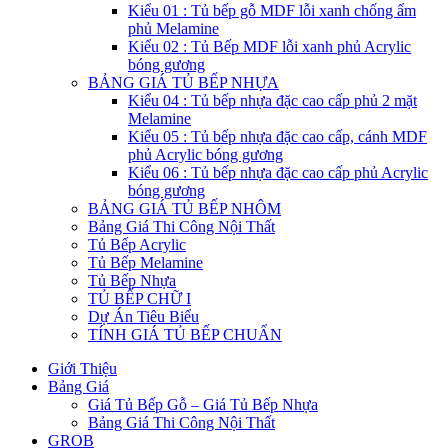
Kiểu 01 : Tủ bếp gỗ MDF lỗi xanh chống ẩm
phủ Melamine
Kiểu 02 : Tủ Bếp MDF lỗi xanh phủ Acrylic
bóng gương
BẢNG GIÁ TỦ BẾP NHỰA
Kiểu 04 : Tủ bếp nhựa đặc cao cấp phủ 2 mặt
Melamine
Kiểu 05 : Tủ bếp nhựa đặc cao cấp, cánh MDF
phủ Acrylic bóng gương
Kiểu 06 : Tủ bếp nhựa đặc cao cấp phủ Acrylic
bóng gương
BẢNG GIÁ TỦ BẾP NHÔM
Bảng Giá Thi Công Nội Thất
Tủ Bếp Acrylic
Tủ Bếp Melamine
Tủ Bếp Nhựa
TỦ BẾP CHỮ I
Dự Án Tiêu Biểu
TÍNH GIÁ TỦ BẾP CHUẨN
Giới Thiệu
Bảng Giá
Giá Tủ Bếp Gỗ – Giá Tủ Bếp Nhựa
Bảng Giá Thi Công Nội Thất
GROB