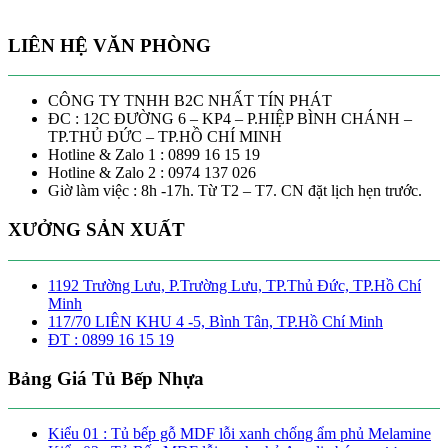
LIÊN HỆ VĂN PHÒNG
CÔNG TY TNHH B2C NHẤT TÍN PHÁT
ĐC : 12C ĐƯỜNG 6 – KP4 – P.HIỆP BÌNH CHÁNH –
TP.THỦ ĐỨC – TP.HỒ CHÍ MINH
Hotline & Zalo 1 : 0899 16 15 19
Hotline & Zalo 2 : 0974 137 026
Giờ làm việc : 8h -17h. Từ T2 – T7. CN đặt lịch hẹn trước.
XƯỞNG SẢN XUẤT
1192 Trường Lưu, P.Trường Lưu, TP.Thủ Đức, TP.Hồ Chí
Minh
117/70 LIÊN KHU 4 -5, Bình Tân, TP.Hồ Chí Minh
ĐT : 0899 16 15 19
Bảng Giá Tủ Bếp Nhựa
Kiểu 01 : Tủ bếp gỗ MDF lỗi xanh chống ẩm phủ Melamine