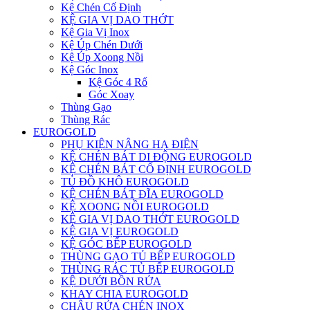
Kệ Chén Cố Định
KỆ GIA VỊ DAO THỚT
Kệ Gia Vị Inox
Kệ Úp Chén Dưới
Kệ Úp Xoong Nồi
Kệ Góc Inox
Kệ Góc 4 Rổ
Góc Xoay
Thùng Gạo
Thùng Rác
EUROGOLD
PHỤ KIỆN NÂNG HẠ ĐIỆN
KỆ CHÉN BÁT DI ĐỘNG EUROGOLD
KỆ CHÉN BÁT CỐ ĐỊNH EUROGOLD
TỦ ĐỒ KHÔ EUROGOLD
KỆ CHÉN BÁT ĐĨA EUROGOLD
KỆ XOONG NỒI EUROGOLD
KỆ GIA VỊ DAO THỚT EUROGOLD
KỆ GIA VỊ EUROGOLD
KỆ GÓC BẾP EUROGOLD
THÙNG GẠO TỦ BẾP EUROGOLD
THÙNG RÁC TỦ BẾP EUROGOLD
KỆ DƯỚI BỒN RỬA
KHAY CHIA EUROGOLD
CHẬU RỬA CHÉN INOX