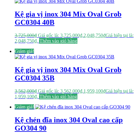
Kệ gia vị inox 304 Mix Oval Grob
GC0304 40B
3,725,000
₫
Giá gốc là: 3,725,000₫.
2,048,750
₫
Giá hiện tại là:
2,048,750₫.
Thêm vào giỏ hàng
Giảm giá!
Kệ gia vị inox 304 Mix Oval Grob
GC0304 35B
3,562,000
₫
Giá gốc là: 3,562,000₫.
1,959,100
₫
Giá hiện tại là:
1,959,100₫.
Thêm vào giỏ hàng
Giảm giá!
Kệ chén đĩa inox 304 Oval cao cấp
GO304 90