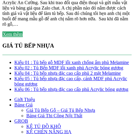
Acrylic An Cường. Sau khi trao đổi qua điện thoại và gửi mẫu vật
liệu và bảng giá qua Zalo chat. A chị phần nào đó nắm được cách
tính giá và vật liệu để làm tủ bếp. Sau đó chúng tôi hẹn anh chị một
buổi để mang mẫu gỗ để anh chị nắm rõ hơn nữa. Sau khi đã nẵm
rõ gỗ,…
Xem thêm
GIÁ TỦ BẾP NHỰA
Kiểu 01 : Tủ bếp gỗ MDF lỗi xanh chống ẩm phủ Melamine
Kiểu 02 : Tủ Bếp MDF lỗi xanh phủ Acrylic bóng gương
Kiểu 04 : Tủ bếp nhựa đặc cao cấp phủ 2 mặt Melamine
Kiểu 05 : Tủ bếp nhựa đặc cao cấp, cánh MDF phủ Acrylic
bóng gương
Kiểu 06 : Tủ bếp nhựa đặc cao cấp phủ Acrylic bóng gương
Giới Thiệu
Bảng Giá
Giá Tủ Bếp Gỗ – Giá Tủ Bếp Nhựa
Bảng Giá Thi Công Nội Thất
GROB
KỆ TỦ ĐỒ KHÔ
KỆ CHÉN NÂNG HẠ