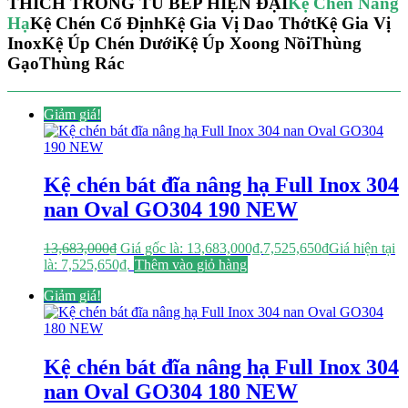
THÍCH TRONG TỦ BẾP HIỆN ĐẠI
Kệ Chén Nâng
Hạ
Kệ Chén Cố Định
Kệ Gia Vị Dao Thớt
Kệ Gia Vị
Inox
Kệ Úp Chén Dưới
Kệ Úp Xoong Nồi
Thùng
Gạo
Thùng Rác
Giảm giá!
Kệ chén bát đĩa nâng hạ Full Inox 304
nan Oval GO304 190 NEW
13,683,000
₫
Giá gốc là: 13,683,000₫.
7,525,650
₫
Giá hiện tại
là: 7,525,650₫.
Thêm vào giỏ hàng
Giảm giá!
Kệ chén bát đĩa nâng hạ Full Inox 304
nan Oval GO304 180 NEW