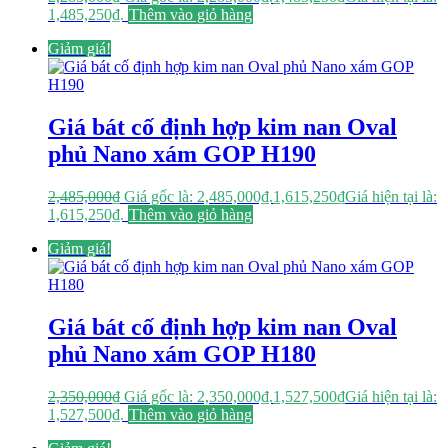
1,485,250₫.
Thêm vào giỏ hàng
Giảm giá!
Giá bát cố định hợp kim nan Oval
phủ Nano xám GOP H190
2,485,000
₫
Giá gốc là: 2,485,000₫.
1,615,250
₫
Giá hiện tại là:
1,615,250₫.
Thêm vào giỏ hàng
Giảm giá!
Giá bát cố định hợp kim nan Oval
phủ Nano xám GOP H180
2,350,000
₫
Giá gốc là: 2,350,000₫.
1,527,500
₫
Giá hiện tại là:
1,527,500₫.
Thêm vào giỏ hàng