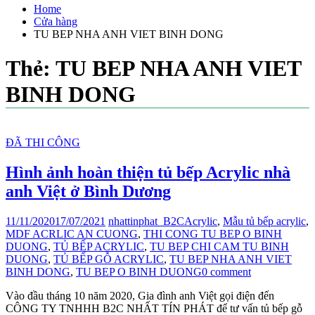
Home
Cửa hàng
TU BEP NHA ANH VIET BINH DONG
Thẻ:
TU BEP NHA ANH VIET
BINH DONG
ĐÃ THI CÔNG
Hình ảnh hoàn thiện tủ bếp Acrylic nhà
anh Việt ở Bình Dương
11/11/2020
17/07/2021
nhattinphat_B2C
Acrylic
,
Mẫu tủ bếp acrylic
,
MDF ACRLIC AN CUONG
,
THI CONG TU BEP O BINH
DUONG
,
TỦ BẾP ACRYLIC
,
TU BEP CHI CAM TU BINH
DUONG
,
TỦ BẾP GỖ ACRYLIC
,
TU BEP NHA ANH VIET
BINH DONG
,
TU BEP O BINH DUONG
0 comment
Vào đầu tháng 10 năm 2020, Gia đình anh Việt gọi điện đến
CÔNG TY TNHHH B2C NHẤT TÍN PHÁT để tư vấn tủ bếp gỗ