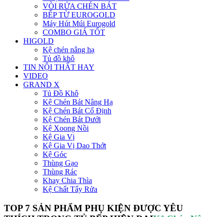
VÒI RỬA CHÉN BÁT
BẾP TỪ EUROGOLD
Máy Hút Múi Eurogold
COMBO GIÁ TỐT
HIGOLD
Kệ chén nâng hạ
Tủ đồ khô
TIN NỘI THẤT HAY
VIDEO
GRAND X
Tủ Đồ Khô
Kệ Chén Bát Nâng Hạ
Kệ Chén Bát Cố Định
Kệ Chén Bát Dưới
Kệ Xoong Nồi
Kệ Gia Vị
Kệ Gia Vị Dao Thớt
Kệ Góc
Thùng Gạo
Thùng Rác
Khay Chia Thìa
Kệ Chất Tẩy Rửa
TOP 7 SẢN PHẨM PHỤ KIỆN ĐƯỢC YÊU