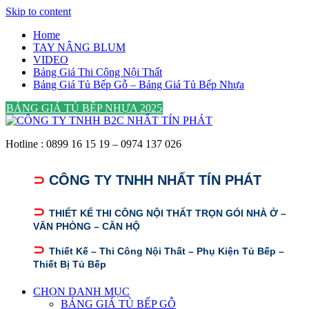
Skip to content
Home
TAY NÂNG BLUM
VIDEO
Bảng Giá Thi Công Nội Thất
Bảng Giá Tủ Bếp Gỗ – Bảng Giá Tủ Bếp Nhựa
BẢNG GIÁ TỦ BẾP NHỰA 2025
Hotline : 0899 16 15 19 – 0974 137 026
⊃
CÔNG TY TNHH NHẤT TÍN PHÁT
⊃
THIẾT KẾ THI CÔNG NỘI THẤT TRỌN GÓI NHÀ Ở –
VĂN PHÒNG – CĂN HỘ
⊃
Thiết Kế – Thi Công Nội Thất – Phụ Kiện Tủ Bếp –
Thiết Bị Tủ Bếp
CHỌN DANH MỤC
BẢNG GIÁ TỦ BẾP GỖ