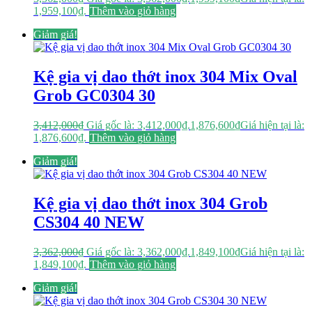
1,959,100₫.
Thêm vào giỏ hàng
Giảm giá!
Kệ gia vị dao thớt inox 304 Mix Oval
Grob GC0304 30
3,412,000
₫
Giá gốc là: 3,412,000₫.
1,876,600
₫
Giá hiện tại là:
1,876,600₫.
Thêm vào giỏ hàng
Giảm giá!
Kệ gia vị dao thớt inox 304 Grob
CS304 40 NEW
3,362,000
₫
Giá gốc là: 3,362,000₫.
1,849,100
₫
Giá hiện tại là:
1,849,100₫.
Thêm vào giỏ hàng
Giảm giá!