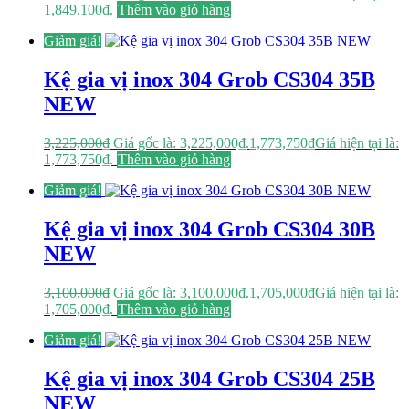
1,849,100₫.
Thêm vào giỏ hàng
Giảm giá!
Kệ gia vị inox 304 Grob CS304 35B
NEW
3,225,000
₫
Giá gốc là: 3,225,000₫.
1,773,750
₫
Giá hiện tại là:
1,773,750₫.
Thêm vào giỏ hàng
Giảm giá!
Kệ gia vị inox 304 Grob CS304 30B
NEW
3,100,000
₫
Giá gốc là: 3,100,000₫.
1,705,000
₫
Giá hiện tại là:
1,705,000₫.
Thêm vào giỏ hàng
Giảm giá!
Kệ gia vị inox 304 Grob CS304 25B
NEW