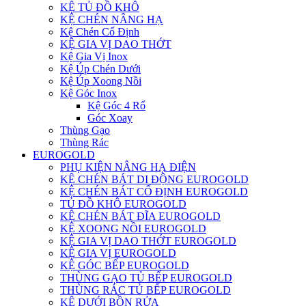
KỆ TỦ ĐỒ KHÔ
KỆ CHÉN NÂNG HẠ
Kệ Chén Cố Định
KỆ GIA VỊ DAO THỚT
Kệ Gia Vị Inox
Kệ Úp Chén Dưới
Kệ Úp Xoong Nồi
Kệ Góc Inox
Kệ Góc 4 Rổ
Góc Xoay
Thùng Gạo
Thùng Rác
EUROGOLD
PHỤ KIỆN NÂNG HẠ ĐIỆN
KỆ CHÉN BÁT DI ĐỘNG EUROGOLD
KỆ CHÉN BÁT CỐ ĐỊNH EUROGOLD
TỦ ĐỒ KHÔ EUROGOLD
KỆ CHÉN BÁT ĐĨA EUROGOLD
KỆ XOONG NỒI EUROGOLD
KỆ GIA VỊ DAO THỚT EUROGOLD
KỆ GIA VỊ EUROGOLD
KỆ GÓC BẾP EUROGOLD
THÙNG GẠO TỦ BẾP EUROGOLD
THÙNG RÁC TỦ BẾP EUROGOLD
KỆ DƯỚI BỒN RỬA