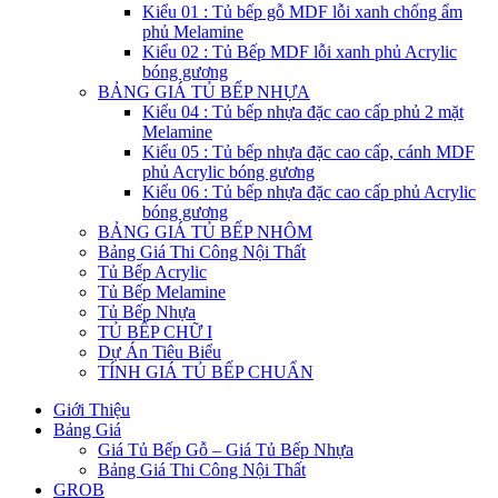
Kiểu 01 : Tủ bếp gỗ MDF lỗi xanh chống ẩm
phủ Melamine
Kiểu 02 : Tủ Bếp MDF lỗi xanh phủ Acrylic
bóng gương
BẢNG GIÁ TỦ BẾP NHỰA
Kiểu 04 : Tủ bếp nhựa đặc cao cấp phủ 2 mặt
Melamine
Kiểu 05 : Tủ bếp nhựa đặc cao cấp, cánh MDF
phủ Acrylic bóng gương
Kiểu 06 : Tủ bếp nhựa đặc cao cấp phủ Acrylic
bóng gương
BẢNG GIÁ TỦ BẾP NHÔM
Bảng Giá Thi Công Nội Thất
Tủ Bếp Acrylic
Tủ Bếp Melamine
Tủ Bếp Nhựa
TỦ BẾP CHỮ I
Dự Án Tiêu Biểu
TÍNH GIÁ TỦ BẾP CHUẨN
Giới Thiệu
Bảng Giá
Giá Tủ Bếp Gỗ – Giá Tủ Bếp Nhựa
Bảng Giá Thi Công Nội Thất
GROB