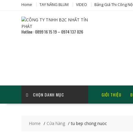
Skip
Home
TAY NÂNG BLUM
VIDEO
Bảng Giá Thi Công Nộ
to
content
Hotline : 0899 16 15 19 – 0974 137 026
CHỌN DANH MỤC
GIỚI THIỆU
B
Home
Cửa hàng
tu bep chong nuoc