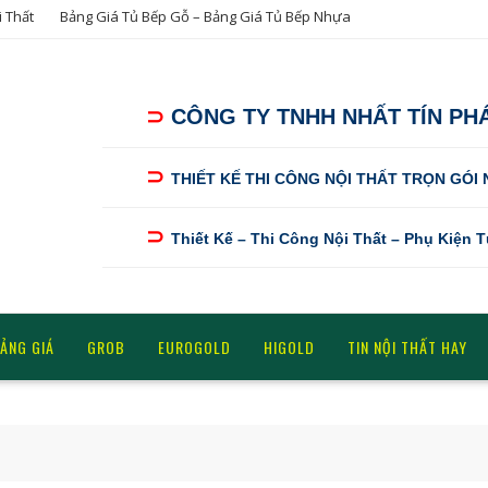
i Thất
Bảng Giá Tủ Bếp Gỗ – Bảng Giá Tủ Bếp Nhựa
⊃
CÔNG TY TNHH NHẤT TÍN PH
⊃
THIẾT KẾ THI CÔNG NỘI THẤT TRỌN GÓI
⊃
Thiết Kế – Thi Công Nội Thất – Phụ Kiện 
ẢNG GIÁ
GROB
EUROGOLD
HIGOLD
TIN NỘI THẤT HAY