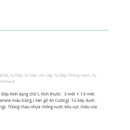
 phat
,
tu bep
,
tu bep cao cap
,
tu bep chong nuoc
,
tu
comment
 Bếp hình dạng chữ L Kích thước : 3 mét + 1.9 mét.
amine màu trắng ( Ván gỗ An Cường). Tủ bếp dưới :
ng). Thùng chậu nhựa chống nước khu vực chậu rửa