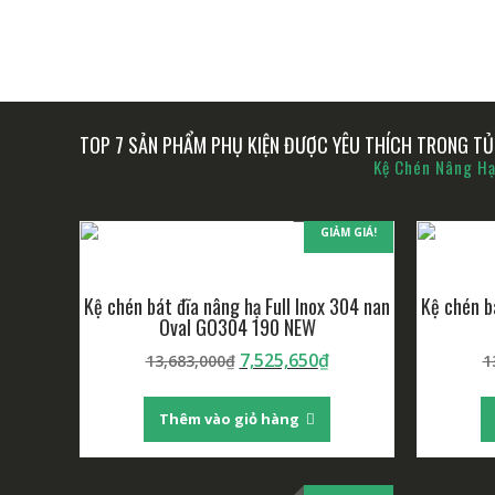
TOP 7 SẢN PHẨM PHỤ KIỆN ĐƯỢC YÊU THÍCH TRONG TỦ 
Kệ Chén Nâng H
GIẢM GIÁ!
Kệ chén bát đĩa nâng hạ Full Inox 304 nan
Kệ chén b
Oval GO304 190 NEW
Giá
Giá
7,525,650
₫
13,683,000
₫
1
gốc
hiện
là:
tại
Thêm vào giỏ hàng
13,683,000₫.
là:
7,525,650₫.