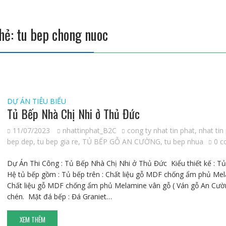
hẻ:
tu bep chong nuoc
DỰ ÁN TIÊU BIỂU
Tủ Bếp Nhà Chị Nhi ở Thủ Đức
11/07/2023
nhattinphat_B2C
cong ty nhat tin phat
,
nhat tin
bep dep
,
tu bep gia re
,
TỦ BẾP GỖ AN CƯỜNG
,
tu bep nhua
0 
Dự Án Thi Công : Tủ Bếp Nhà Chị Nhi ở Thủ Đức Kiểu thiết kế : Tủ
Hệ tủ bếp gồm : Tủ bếp trên : Chất liệu gỗ MDF chống ẩm phủ Mel
Chất liệu gỗ MDF chống ẩm phủ Melamine vân gỗ ( Ván gỗ An Cườ
chén. Mặt đá bếp : Đá Graniet…
XEM THÊM