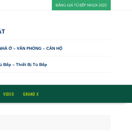
BẢNG GIÁ TỦ BẾP NHỰA 2025
ÁT
 NHÀ Ở – VĂN PHÒNG – CĂN HỘ
Tủ Bếp – Thiết Bị Tủ Bếp
VIDEO
GRAND X